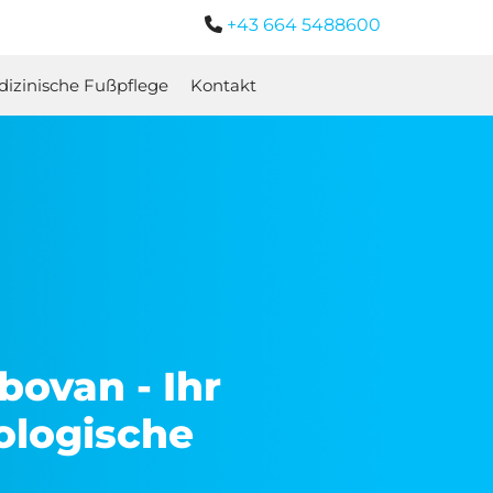
+43 664 5488600

izinische Fußpflege
Kontakt
ovan - Ihr
tologische