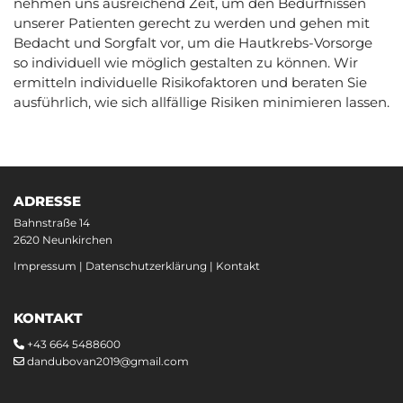
nehmen uns ausreichend Zeit, um den Bedürfnissen
unserer Patienten gerecht zu werden und gehen mit
Bedacht und Sorgfalt vor, um die Hautkrebs-Vorsorge
so individuell wie möglich gestalten zu können. Wir
ermitteln individuelle Risikofaktoren und beraten Sie
ausführlich, wie sich allfällige Risiken minimieren lassen.
ADRESSE
Bahnstraße 14
2620 Neunkirchen
Impressum
|
Datenschutzerklärung
|
Kontakt
KONTAKT
+43 664 5488600

dandubovan2019@gmail.com
